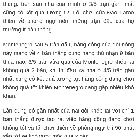
thắng, trên sân nhà của mình ở 3/5 trận gần nhất
cũng có kết quả tương tự. Lối chơi của Đảo Faroe
thiên về phòng ngự nên những trận đấu của họ
thường ít bàn thắng.
Montenegro sau 5 trận đấu, hàng công của đội bóng
này mang về 4 bàn thắng cùng hàng thủ nhận 9 bàn
thua nào, 3/5 trận vừa qua của Montenegro khép lại
không quá 2 bàn, khi thi đấu xa nhà ở 4/5 trận gần
nhất cũng có kết quả tương tự, hàng công đang chơi
không quá tốt khiến Montenegro đang gặp nhiều khó
khăn.
Lần đụng độ gần nhất của hai đội khép lại với chỉ 1
bàn thắng được tạo ra, việc hàng công đang chơi
không tốt và lối chơi thiên về phòng ngự thì 90 phút
sắp tới sẻ khó vượt mốc quá 2 bàn.