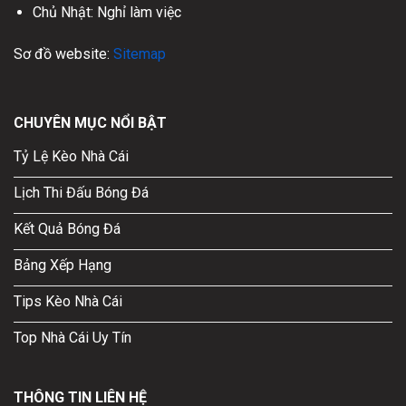
Chủ Nhật: Nghỉ làm việc
Sơ đồ website:
Sitemap
CHUYÊN MỤC NỔI BẬT
Tỷ Lệ Kèo Nhà Cái
Lịch Thi Đấu Bóng Đá
Kết Quả Bóng Đá
Bảng Xếp Hạng
Tips Kèo Nhà Cái
Top Nhà Cái Uy Tín
THÔNG TIN LIÊN HỆ