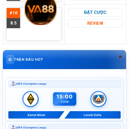
ĐẶT CƯỢC
#10
8.5
REVIEW
🔥
⚽
TRẬN ĐẤU HOT
UEFA Champions Leagu
15:00
11/08
Kairat Almat
Levski Sofia
UEFA Champions Leagu