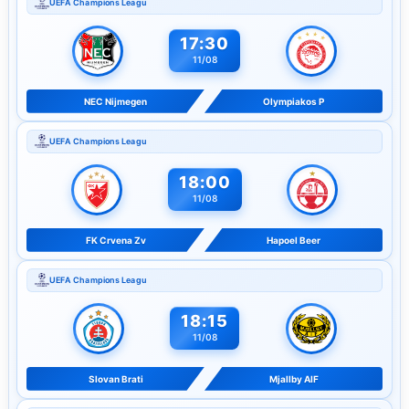
UEFA Champions Leagu
17:30
11/08
NEC Nijmegen
Olympiakos P
UEFA Champions Leagu
18:00
11/08
FK Crvena Zv
Hapoel Beer
UEFA Champions Leagu
18:15
11/08
Slovan Brati
Mjallby AIF