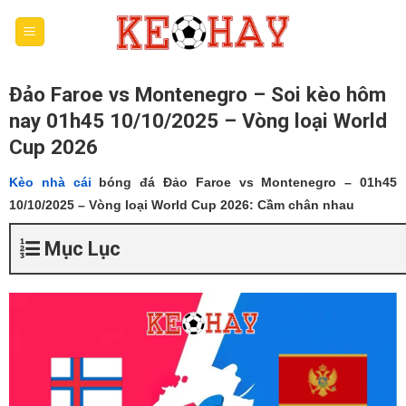
Skip
to
content
Đảo Faroe vs Montenegro – Soi kèo hôm
nay 01h45 10/10/2025 – Vòng loại World
Cup 2026
Kèo nhà cái
bóng đá Đảo Faroe vs Montenegro – 01h45
10/10/2025 – Vòng loại World Cup 2026: Cầm chân nhau
Mục Lục