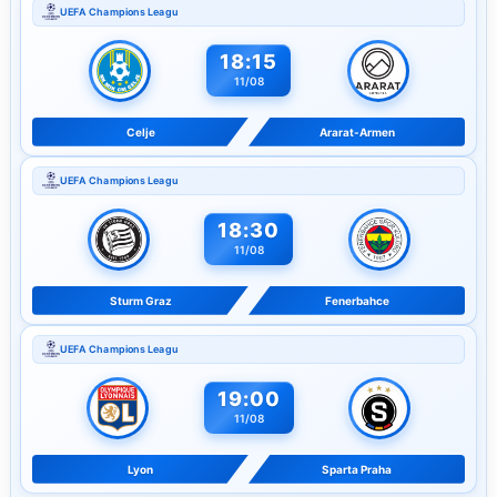
UEFA Champions Leagu
18:15
11/08
Celje
Ararat-Armen
UEFA Champions Leagu
18:30
11/08
Sturm Graz
Fenerbahce
UEFA Champions Leagu
19:00
11/08
Lyon
Sparta Praha