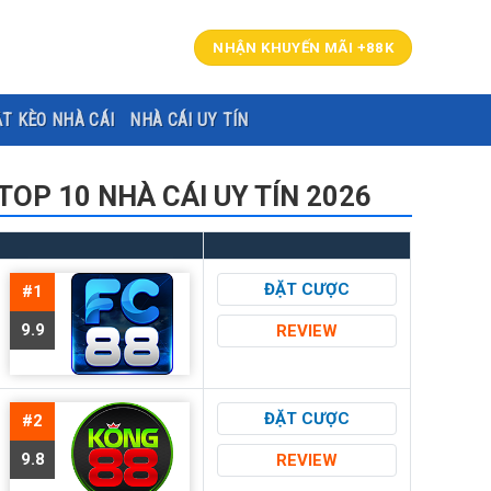
NHẬN KHUYẾN MÃI +88K
T KÈO NHÀ CÁI
NHÀ CÁI UY TÍN
TOP 10 NHÀ CÁI UY TÍN 2026
ĐẶT CƯỢC
#1
9.9
REVIEW
ĐẶT CƯỢC
#2
9.8
REVIEW