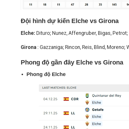
Đội hình dự kiến Elche vs Girona
Elche:
Dituro; Nunez, Affengruber, Bigas, Petrot
Girona
: Gazzaniga; Rincon, Reis, Blind, Moreno; 
Phong độ gần đây Elche vs Girona
Phong độ Elche