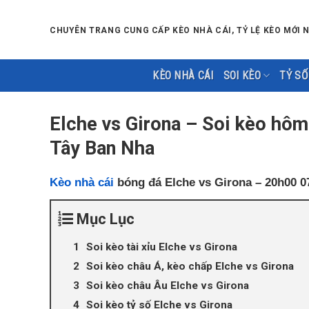
Skip
to
CHUYÊN TRANG CUNG CẤP KÈO NHÀ CÁI, TỶ LỆ KÈO MỚI 
content
KÈO NHÀ CÁI
SOI KÈO
TỶ SỐ
Elche vs Girona – Soi kèo h
Tây Ban Nha
Kèo nhà cái
bóng đá Elche vs Girona – 20h00 0
Mục Lục
Soi kèo tài xỉu Elche vs Girona
Soi kèo châu Á, kèo chấp Elche vs Girona
Soi kèo châu Âu Elche vs Girona
Soi kèo tỷ số Elche vs Girona