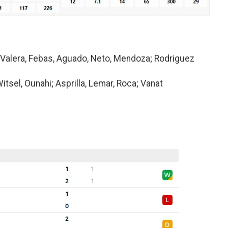
; Valera, Febas, Aguado, Neto, Mendoza; Rodriguez
Witsel, Ounahi; Asprilla, Lemar, Roca; Vanat