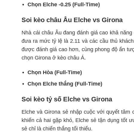
Chọn Elche -0.25 (Full-Time)
Soi kèo châu Âu Elche vs Girona
Nhà cái châu Âu đang đánh giá cao khả năng c
đưa ra mức tỷ lệ là 2.11 và các cầu thủ khách
được đánh giá cao hơn, cùng phong độ ấn tượn
chọn Girona ở kèo châu Á.
Chọn Hòa (Full-Time)
Chọn Elche thắng (Full-Time)
Soi kèo tỷ số Elche vs Girona
Elche và Girona sẻ nhập cuộc với quyết tâm
khiến cả hai gặp khó, Elche sẻ tận dụng tốt 
sẻ chỉ là chiến thắng tối thiểu.