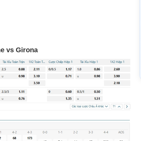
e vs Girona