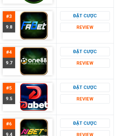
ĐẶT CƯỢC
#3
9.8
REVIEW
ĐẶT CƯỢC
#4
9.7
REVIEW
ĐẶT CƯỢC
#5
9.5
REVIEW
ĐẶT CƯỢC
#6
9.4
REVIEW