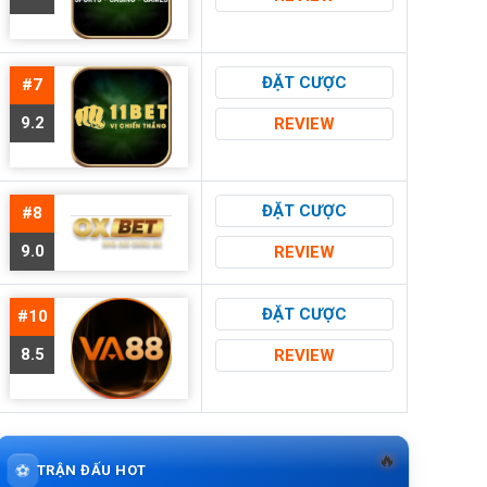
ĐẶT CƯỢC
#7
9.2
REVIEW
ĐẶT CƯỢC
#8
9.0
REVIEW
ĐẶT CƯỢC
#10
8.5
REVIEW
🔥
⚽
TRẬN ĐẤU HOT