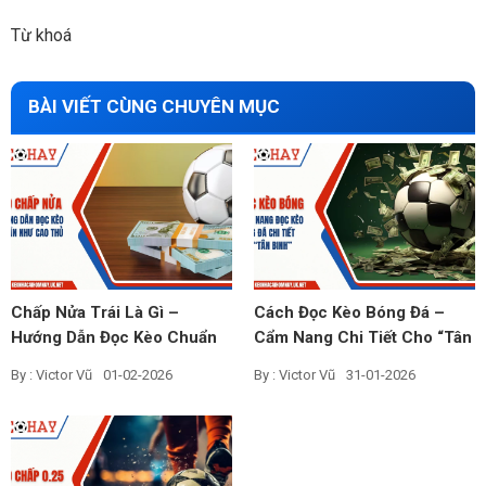
Từ khoá
BÀI VIẾT CÙNG CHUYÊN MỤC
Chấp Nửa Trái Là Gì –
Cách Đọc Kèo Bóng Đá –
Hướng Dẫn Đọc Kèo Chuẩn
Cẩm Nang Chi Tiết Cho “Tân
Như Cao Thủ
Binh” 2025
By : Victor Vũ
01-02-2026
By : Victor Vũ
31-01-2026