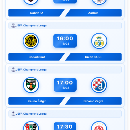
Sabah FA
Aarhus
UEFA Champions Leagu
16:00
11/08
Bodo/Glimt
Union St. Gi
UEFA Champions Leagu
17:00
11/08
Kauno Žalgir
Dinamo Zagre
UEFA Champions Leagu
17:30