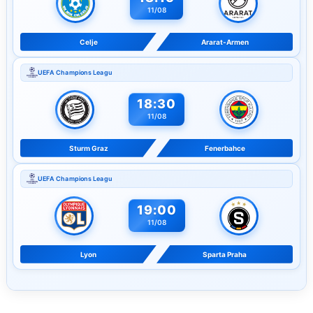
11/08
Celje
Ararat-Armen
UEFA Champions Leagu
18:30
11/08
Sturm Graz
Fenerbahce
UEFA Champions Leagu
19:00
11/08
Lyon
Sparta Praha