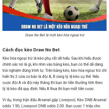
Draw No Bet là một kèo hòa ngoại trừ
Cách đọc kèo Draw No Bet
Kèo hòa ngoại trừ là kèo phụ rất dễ hiểu. Sau khi hiểu được
chính xác nó là gì, khi nhìn vào bảng kèo, bạn có thể dễ dàng
trải nghiệm đúng trình tự. Trên bảng kèo, kèo hòa ngoại trừ chỉ
hiển thị 2 cửa cơ bản là đội A, B cùng tỷ lệ kèo cụ thể. Nếu
cược đội A và đội này thắng thì bạn ăn tiền thưởng tính theo
tỷ lệ kèo đã quy định. Nếu A thua thì bạn mất tiền cược.
Ví dụ, trong trận đấu Arsenal gặp Liverpool, Kèo DNB Arsenal
odds 1.90, Liverpool DNB odds 2.00. Bạn cược 1 triệu cho