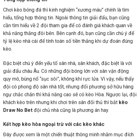
Chơi kèo bóng đá thì kinh nghiệm “xương máu” chính là tìm
hiểu, tổng hợp thông tin. Ngoài thông tin giải đấu, bạn cũng
cần tìm hiểu về 2 đội tham gia để có đánh giá khách quan về
khả năng thắng đôi bên. Bên cạnh đó, bạn cũng cần chú ý để
tỷ lệ kèo nhà cái để tính toán số tiền thắng khi dự đoán đúng
kèo.
Đặc biệt chú ý đến yếu tố sân nhà, sân khách, đặc biệt là với
giải đấu châu Âu. Có những đội bóng lớn với sân vận động
quy mô, bùng nổ “sục sôi”, không khí rực lửa. Vì vậy, nếu thấy
đội có phong độ sân nhà tốt, nhưng đối phương sở hữu hàng
ngự chắc chắn thì khả năng cao sẽ có kèo Hòa. Ngược lại, đội
khách kèo trên nhưng khi chơi trên sân đối thủ thì bắt
kèo
Draw No Bet
đội chủ nhà cũng là phương án hay.
Kết hợp kèo hòa ngoại trừ với các kèo khác
Đây được xem là một chiến thuật thông minh nhằm mục đích