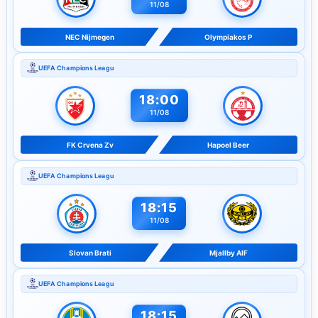
11/08
NEC Nijmegen
Olympiakos P
UEFA Champions Leagu
18:00
11/08
FK Crvena Zv
Hapoel Beer
UEFA Champions Leagu
18:15
11/08
Slovan Brati
Mjallby AIF
UEFA Champions Leagu
18:15