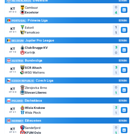
Eredivisie
1
TRẬN
NETHERLANDS
0
Cambuur
KT
Excelsior
4
HT 0-3
Primeira Liga
1
TRẬN
PORTUGAL
1
Estoril
KT
Famalicao
1
HT 0-1
Jupiler Pro League
1
TRẬN
BELGIUM
3
Club Brugge KV
KT
Kortrijk
0
HT 1-0
Bundesliga
1
TRẬN
AUSTRIA
3
SCR Altach
KT
WSG Wattens
1
HT 1-1
Czech Liga
1
TRẬN
CZECH REPUBLIC
0
Zbrojovka Brno
KT
Slovan Liberec
1
HT 0-0
Ekstraklasa
1
TRẬN
POLAND
2
Wisla Krakow
KT
Wisla Plock
1
HT 2-1
Eliteserien
1
TRẬN
NORWAY
0
Sandefjord
KT
KFUM Oslo
1
HT 0-1