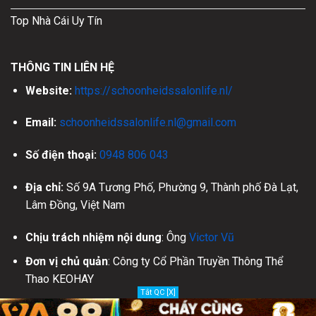
Top Nhà Cái Uy Tín
THÔNG TIN LIÊN HỆ
Website:
https://schoonheidssalonlife.nl/
Email:
schoonheidssalonlife.nl@gmail.com
Số điện thoại:
0948 806 043
Địa chỉ:
Số 9A Tương Phố, Phường 9, Thành phố Đà Lạt,
Lâm Đồng, Việt Nam
Chịu trách nhiệm nội dung
: Ông
Victor Vũ
Đơn vị chủ quản
: Công ty Cổ Phần Truyền Thông Thể
Thao KEOHAY
Tắt QC [X]
Đối tác nhà cái uy tín
:
VA88