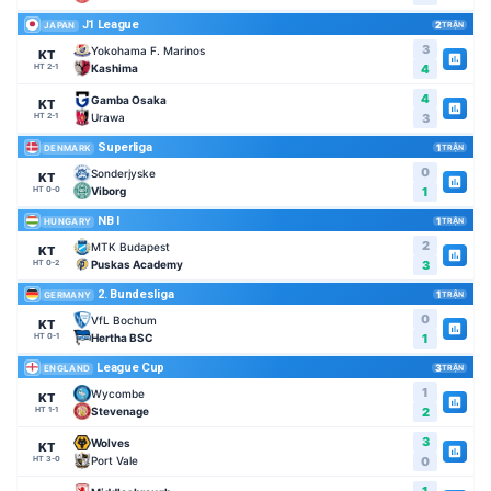
J1 League
2
TRẬN
JAPAN
3
Yokohama F. Marinos
KT
Kashima
4
HT 2-1
4
Gamba Osaka
KT
Urawa
3
HT 2-1
Superliga
1
TRẬN
DENMARK
0
Sonderjyske
KT
Viborg
1
HT 0-0
NB I
1
TRẬN
HUNGARY
2
MTK Budapest
KT
Puskas Academy
3
HT 0-2
2. Bundesliga
1
TRẬN
GERMANY
0
VfL Bochum
KT
Hertha BSC
1
HT 0-1
League Cup
3
TRẬN
ENGLAND
1
Wycombe
KT
Stevenage
2
HT 1-1
3
Wolves
KT
Port Vale
0
HT 3-0
1