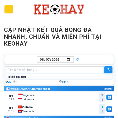
Skip
to
content
CẬP NHẬT KẾT QUẢ BÓNG ĐÁ
NHANH, CHUẨN VÀ MIỄN PHÍ TẠI
KEOHAY
⚽
20
🏆
14
TRẬN
GIẢI
ASEAN Championship
2
TRẬN
WORLD
1
Singapore
KT
Indonesia
1
HT 0-0
3
Vietnam
KT
Cambodia
1
HT 1-0