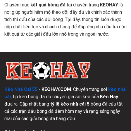
Chuyên mục
kết quả bóng đá
tại chuyên trang
KEOHAY
là
nơi giúp người hâm mộ theo dõi đầy đủ và chính xác thành
tích thi đấu của các đội bóng. Tại đây, thông tin luôn được
cập nhật liên tục và nhanh chóng để đáp ứng nhu cầu tra cứu
kết quả từ các giải đấu lớn nhỏ trong và ngoài nước.
Kèo Nhà Cái 55
-
KEOHAY.COM
. Chuyên trang soi
kèo nhà
cái
, tip kèo bóng đá do chuyên gia soi kèo của
Kèo Hay
đưa ra. Cập nhật bảng
tỷ lệ kèo nhà cái 5
bóng đá của tất
cả các trận đấu bóng đá đêm hôm nay và rạng sáng ngày
mai của các giải bóng đá hàng đầu.