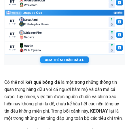
Middlesbrough
KT
Wrexham
0
HT 0-0
Leagues Cup
3
TRẬN
WORLD
1
Cruz Azul
KT
Philadelphia Union
0
HT 1-0
2
Chicago Fire
KT
Necaxa
0
HT 1-0
2
Austin
KT
Club Tijuana
0
HT 2-0
XEM THÊM TRẬN ĐẤU
↓
Có thể nói
kết quả bóng đá
là một trong những thông tin
quan trọng hàng đầu với cả người hâm mộ và dân mê cá
cược. Tuy nhiên, việc tìm được nguồn chuẩn và chính xác
hiện nay không phải là dễ, chưa kể hầu hết các nền tảng uy
tín đều không miễn phí. Trong bối cảnh này,
KEOHAY
lại là
một trong những nền tảng đáp ứng toàn bộ các tiêu chí trên.