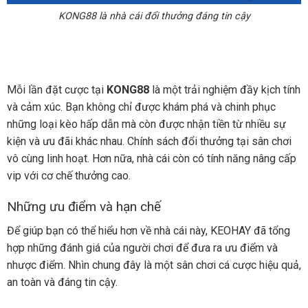
KONG88 là nhà cái đổi thưởng đáng tin cậy
Mỗi lần đặt cược tại
KONG88
là một trải nghiệm đầy kịch tính
và cảm xúc. Bạn không chỉ được khám phá và chinh phục
những loại kèo hấp dẫn mà còn được nhận tiền từ nhiều sự
kiện và ưu đãi khác nhau. Chính sách đổi thưởng tại sân chơi
vô cùng linh hoạt. Hơn nữa, nhà cái còn có tính năng nâng cấp
vip với cơ chế thưởng cao.
Những ưu điểm và hạn chế
Để giúp bạn có thể hiểu hơn về nhà cái này, KEOHAY đã tổng
hợp những đánh giá của người chơi để đưa ra ưu điểm và
nhược điểm. Nhìn chung đây là một sân chơi cá cược hiệu quả,
an toàn và đáng tin cậy.