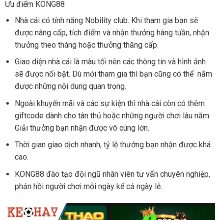
Ưu điểm KONG88
Nhà cái có tính năng Nobility club. Khi tham gia bạn sẽ
được nâng cấp, tích điểm và nhận thưởng hàng tuần, nhận
thưởng theo tháng hoặc thưởng thăng cấp.
Giao diện nhà cái là màu tối nên các thông tin và hình ảnh
sẽ được nổi bật. Dù mới tham gia thì bạn cũng có thể nắm
được những nội dung quan trọng.
Ngoài khuyến mãi và các sự kiện thì nhà cái còn có thêm
giftcode dành cho tân thủ hoặc những người chơi lâu năm.
Giải thưởng bạn nhận được vô cùng lớn.
Thời gian giao dịch nhanh, tỷ lệ thưởng bạn nhận được khá
cao.
KONG88 đào tạo đội ngũ nhân viên tư vấn chuyên nghiệp,
phản hồi người chơi mỗi ngày kể cả ngày lễ.