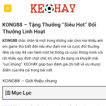
Skip
to
content
KONG88 – Tặng Thưởng “Siêu Hot” Đổi
Thưởng Linh Hoạt
KONG88
chắc chắn là một trong những sân chơi mà nhiều anh
em game thủ biết đến nếu như đam mê cá cược đổi thưởng.
Nhà cái này đã vận hành một hệ thống cá cược thông minh với
rất nhiều quy định chặt chẽ, trò chơi đa dạng và khuyến mãi
“cực khủng”. KEOHAY giúp bạn đánh giá chi tiết về ưu nhược
điểm của nhà cái trong bài viết.
KONG88 – Giới thiệu chung
Mục Lục