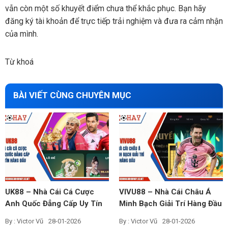
vẫn còn một số khuyết điểm chưa thể khắc phục. Bạn hãy
đăng ký tài khoản để trực tiếp trải nghiệm và đưa ra cảm nhận
của mình.
Từ khoá
BÀI VIẾT CÙNG CHUYÊN MỤC
UK88 – Nhà Cái Cá Cược
VIVU88 – Nhà Cái Châu Á
Anh Quốc Đẳng Cấp Uy Tín
Minh Bạch Giải Trí Hàng Đầu
Hàng Đầu
By : Victor Vũ
28-01-2026
By : Victor Vũ
28-01-2026