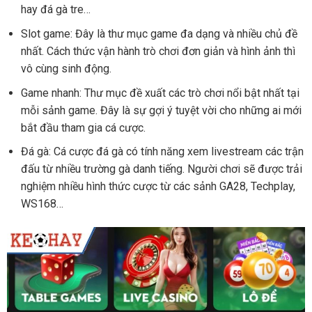
hay đá gà tre…
Slot game: Đây là thư mục game đa dạng và nhiều chủ đề
nhất. Cách thức vận hành trò chơi đơn giản và hình ảnh thì
vô cùng sinh động.
Game nhanh: Thư mục đề xuất các trò chơi nổi bật nhất tại
mỗi sảnh game. Đây là sự gợi ý tuyệt vời cho những ai mới
bắt đầu tham gia cá cược.
Đá gà: Cá cược đá gà có tính năng xem livestream các trận
đấu từ nhiều trường gà danh tiếng. Người chơi sẽ được trải
nghiệm nhiều hình thức cược từ các sảnh GA28, Techplay,
WS168…