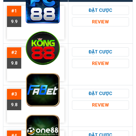
ĐẶT CƯỢC
#1
9.9
REVIEW
ĐẶT CƯỢC
#2
9.8
REVIEW
ĐẶT CƯỢC
#3
9.8
REVIEW
ĐẶT CƯỢC
#4