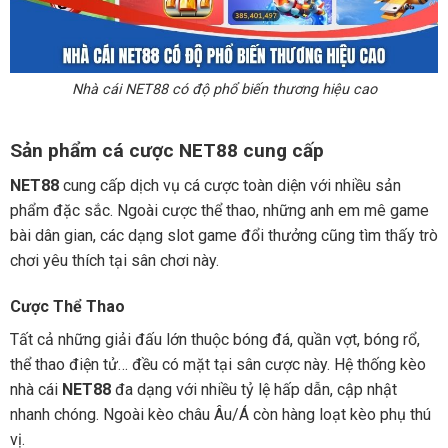
Nhà cái NET88 có độ phổ biến thương hiệu cao
Sản phẩm cá cược NET88 cung cấp
NET88
cung cấp dịch vụ cá cược toàn diện với nhiều sản
phẩm đặc sắc. Ngoài cược thể thao, những anh em mê game
bài dân gian, các dạng slot game đổi thưởng cũng tìm thấy trò
chơi yêu thích tại sân chơi này.
Cược Thể Thao
Tất cả những giải đấu lớn thuộc bóng đá, quần vợt, bóng rổ,
thể thao điện tử… đều có mặt tại sân cược này. Hệ thống kèo
nhà cái
NET88
đa dạng với nhiều tỷ lệ hấp dẫn, cập nhật
nhanh chóng. Ngoài kèo châu Âu/Á còn hàng loạt kèo phụ thú
vị.