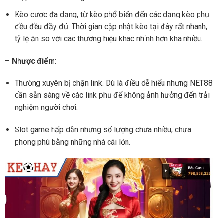
Kèo cược đa dạng, từ kèo phổ biến đến các dạng kèo phụ
đều đều đầy đủ. Thời gian cập nhật kèo tại đây rất nhanh,
tỷ lệ ăn so với các thương hiệu khác nhỉnh hơn khá nhiều.
–
Nhược điểm
:
Thường xuyên bị chặn link. Dù là điều dễ hiểu nhưng NET88
cần sẵn sàng về các link phụ để không ảnh hưởng đến trải
nghiệm người chơi.
Slot game hấp dẫn nhưng số lượng chưa nhiều, chưa
phong phú bằng những nhà cái lớn.