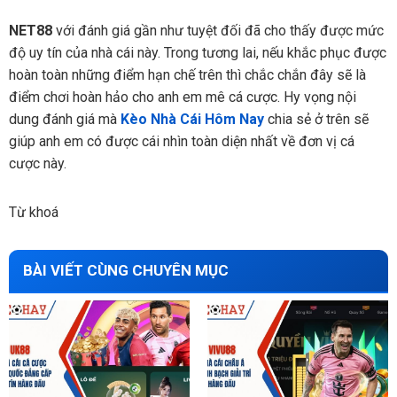
NET88
với đánh giá gần như tuyệt đối đã cho thấy được mức
độ uy tín của nhà cái này. Trong tương lai, nếu khắc phục được
hoàn toàn những điểm hạn chế trên thì chắc chắn đây sẽ là
điểm chơi hoàn hảo cho anh em mê cá cược. Hy vọng nội
dung đánh giá mà
Kèo Nhà Cái Hôm Nay
chia sẻ ở trên sẽ
giúp anh em có được cái nhìn toàn diện nhất về đơn vị cá
cược này.
Từ khoá
BÀI VIẾT CÙNG CHUYÊN MỤC