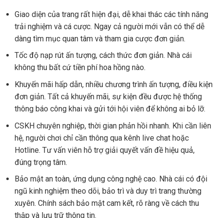
Giao diện của trang rất hiện đại, dễ khai thác các tính năng
trải nghiệm và cá cược. Ngay cả người mới vẫn có thể dễ
dàng tìm mục quan tâm và tham gia cược đơn giản.
Tốc độ nạp rút ấn tượng, cách thức đơn giản. Nhà cái
không thu bất cứ tiền phí hoa hồng nào.
Khuyến mãi hấp dẫn, nhiều chương trình ấn tượng, điều kiện
đơn giản. Tất cả khuyến mãi, sự kiện đều được hệ thống
thông báo công khai và gửi tới hội viên để không ai bỏ lỡ.
CSKH chuyên nghiệp, thời gian phản hồi nhanh. Khi cần liên
hệ, người chơi chỉ cần thông qua kênh live chat hoặc
Hotline. Tư vấn viên hỗ trợ giải quyết vấn đề hiệu quả,
đúng trọng tâm.
Bảo mật an toàn, ứng dụng công nghệ cao. Nhà cái có đội
ngũ kinh nghiệm theo dõi, bảo trì và duy trì trang thường
xuyên. Chính sách bảo mật cam kết, rõ ràng về cách thu
thập và lưu trữ thông tin.