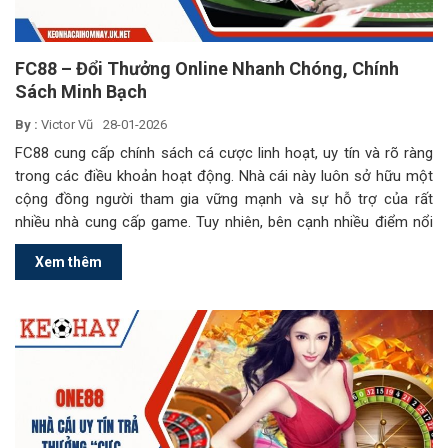
FC88 – Đổi Thưởng Online Nhanh Chóng, Chính
Sách Minh Bạch
By :
Victor Vũ
28-01-2026
FC88 cung cấp chính sách cá cược linh hoạt, uy tín và rõ ràng
trong các điều khoản hoạt động. Nhà cái này luôn sở hữu một
cộng đồng người tham gia vững mạnh và sự hỗ trợ của rất
nhiều nhà cung cấp game. Tuy nhiên, bên cạnh nhiều điểm nổi
bật thì sân…
Xem thêm