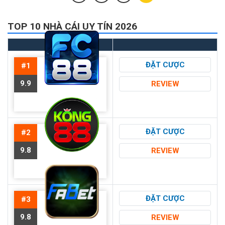
TOP 10 NHÀ CÁI UY TÍN 2026
ĐẶT CƯỢC
#1
9.9
REVIEW
ĐẶT CƯỢC
#2
9.8
REVIEW
ĐẶT CƯỢC
#3
9.8
REVIEW