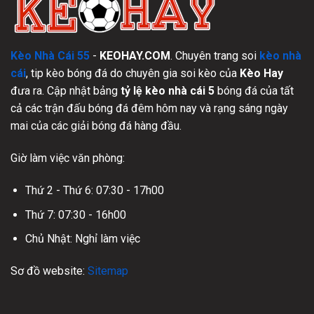
Kèo Nhà Cái 55
-
KEOHAY.COM
. Chuyên trang soi
kèo nhà
cái
, tip kèo bóng đá do chuyên gia soi kèo của
Kèo Hay
đưa ra. Cập nhật bảng
tỷ lệ kèo nhà cái 5
bóng đá của tất
cả các trận đấu bóng đá đêm hôm nay và rạng sáng ngày
mai của các giải bóng đá hàng đầu.
Giờ làm việc văn phòng:
Thứ 2 - Thứ 6: 07:30 - 17h00
Thứ 7: 07:30 - 16h00
Chủ Nhật: Nghỉ làm việc
Sơ đồ website:
Sitemap