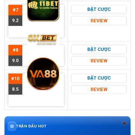
ĐẶT CƯỢC
#7
9.2
REVIEW
ĐẶT CƯỢC
#8
9.0
REVIEW
ĐẶT CƯỢC
#10
8.5
REVIEW
🔥
⚽
TRẬN ĐẤU HOT