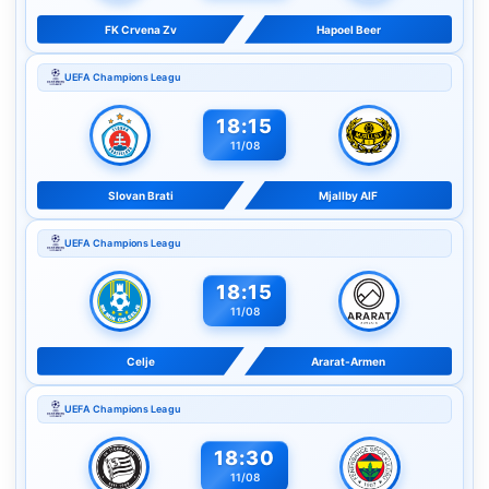
FK Crvena Zv
Hapoel Beer
UEFA Champions Leagu
18:15
11/08
Slovan Brati
Mjallby AIF
UEFA Champions Leagu
18:15
11/08
Celje
Ararat-Armen
UEFA Champions Leagu
18:30
11/08