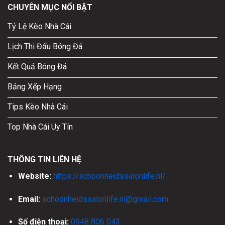
CHUYÊN MỤC NỔI BẬT
Tỷ Lệ Kèo Nhà Cái
Lịch Thi Đấu Bóng Đá
Kết Quả Bóng Đá
Bảng Xếp Hạng
Tips Kèo Nhà Cái
Top Nhà Cái Uy Tín
THÔNG TIN LIÊN HỆ
Website:
https://schoonheidssalonlife.nl/
Email:
schoonheidssalonlife.nl@gmail.com
Số điện thoại:
0948 806 043