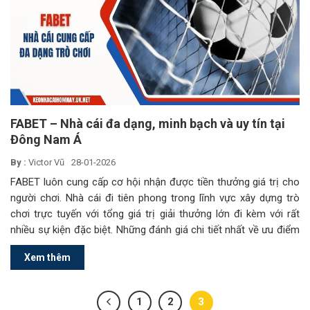
FABET – Nhà cái đa dạng, minh bạch và uy tín tại
Đông Nam Á
By :
Victor Vũ
28-01-2026
FABET luôn cung cấp cơ hội nhận được tiền thưởng giá trị cho
người chơi. Nhà cái đi tiên phong trong lĩnh vực xây dựng trò
chơi trực tuyến với tổng giá trị giải thưởng lớn đi kèm với rất
nhiều sự kiện đặc biệt. Những đánh giá chi tiết nhất về ưu điểm
và…
Xem thêm
1
2
3