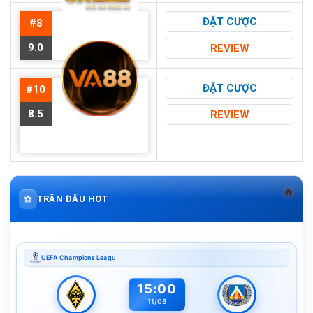
ĐẶT CƯỢC
#8
9.0
REVIEW
ĐẶT CƯỢC
#10
8.5
REVIEW
🔥
⚽
TRẬN ĐẤU HOT
UEFA Champions Leagu
15:00
11/08