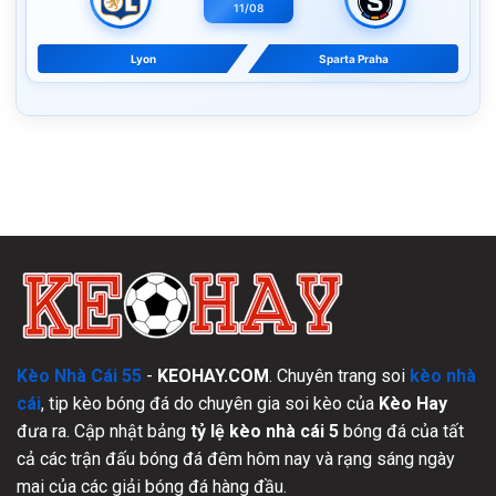
11/08
Lyon
Sparta Praha
Kèo Nhà Cái 55
-
KEOHAY.COM
. Chuyên trang soi
kèo nhà
cái
, tip kèo bóng đá do chuyên gia soi kèo của
Kèo Hay
đưa ra. Cập nhật bảng
tỷ lệ kèo nhà cái 5
bóng đá của tất
cả các trận đấu bóng đá đêm hôm nay và rạng sáng ngày
mai của các giải bóng đá hàng đầu.