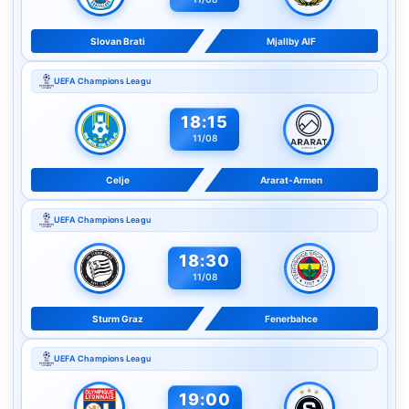
Slovan Brati
Mjallby AIF
UEFA Champions Leagu
18:15
11/08
Celje
Ararat-Armen
UEFA Champions Leagu
18:30
11/08
Sturm Graz
Fenerbahce
UEFA Champions Leagu
19:00