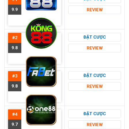
9.9
REVIEW
ĐẶT CƯỢC
#2
9.8
REVIEW
ĐẶT CƯỢC
#3
9.8
REVIEW
ĐẶT CƯỢC
#4
9.7
REVIEW