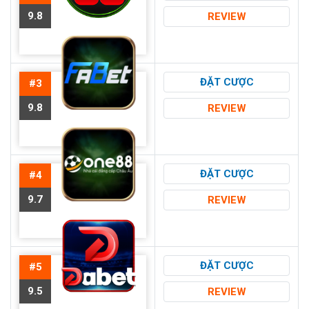
9.8
REVIEW
ĐẶT CƯỢC
#3
9.8
REVIEW
ĐẶT CƯỢC
#4
9.7
REVIEW
ĐẶT CƯỢC
#5
9.5
REVIEW