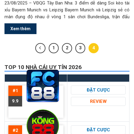
23/08/2025 – VĐQG Tây Ban Nha: 3 điểm dễ dàng Soi kèo tài
Dortmund, RB Leipzig cùng nhiều cái tên giàu tiềm năng tạo
xỉu Bayern Munich vs Leipzig Bayern Munich và Leipzig sẻ có
nên một môi trường thi đấu khắt khe và giàu tính chiến thuật.
màn đụng độ nhau ở vòng 1 sân chơi Bundesliga, trận đấu
Hy vọng các mẹo soi kèo
KEOHAY
đã cung cấp sẽ hữu ích của
được diễn ra trên sân vận động Allianz…
Xem thêm
các tín đồ bóng đá Đức.
1
2
3
4
TOP 10 NHÀ CÁI UY TÍN 2026
ĐẶT CƯỢC
#1
9.9
REVIEW
ĐẶT CƯỢC
#2