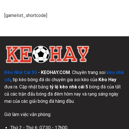
[gamelist_shortcode]
Kèo Nhà Cái 55
-
KEOHAY.COM
. Chuyên trang soi
kèo nhà
cái
, tip kèo bóng đá do chuyên gia soi kèo của
Kèo Hay
đưa ra. Cập nhật bảng
tỷ lệ kèo nhà cái 5
bóng đá của tất
cả các trận đấu bóng đá đêm hôm nay và rạng sáng ngày
mai của các giải bóng đá hàng đầu.
Giờ làm việc văn phòng:
Thứ 2 - Thứ 6: 07:30 - 17h00