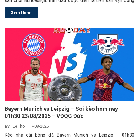
sân chơi Bundesliga, trận đấu được diễn ra trên sân vận động
[caption id="attachment_199374" align="aligncenter"
Mewa Arena,…
Xem thêm
width="800"]
Tổng hợp các mẹo soi kèo bundesliga hôm nay
chuẩn[/caption]
Kết luận
Bayern Munich vs Leipzig – Soi kèo hôm nay
01h30 23/08/2025 – VĐQG Đức
Soi kèo Bundesliga
luôn thu hút người hâm mộ nhờ sự cạnh
tranh khốc liệt và chất lượng chuyên môn cao của giải đấu.
By :
Le Thoi
17-08-2025
Kèo nhà cái bóng đá Bayern Munich vs Leipzig – 01h30
Các đội bóng hàng đầu như Bayern Munich, Borussia