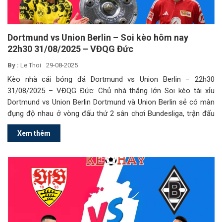
Top 4: Dự vòng bảng UEFA Champions League.
Vị trí thứ 5 và 6: Dự UEFA Europa League.
Dortmund vs Union Berlin – Soi kèo hôm nay
22h30 31/08/2025 – VĐQG Đức
Vị trí thứ 7: Dự vòng loại UEFA Europa Conference League.
By :
Le Thoi
29-08-2025
Ngoài ra, giải còn có quy định về xuống hạng và trận play-off
Kèo nhà cái bóng đá Dortmund vs Union Berlin – 22h30
như sau đây:
31/08/2025 – VĐQG Đức: Chủ nhà thắng lớn Soi kèo tài xỉu
Dortmund vs Union Berlin Dortmund và Union Berlin sẻ có màn
Hai đội bóng xếp cuối bảng (17 và 18) sẽ xuống chơi tại
đụng độ nhau ở vòng đấu thứ 2 sân chơi Bundesliga, trận đấu
được diễn ra trên sân vận động Signal…
Bundesliga 2 mùa sau.
Xem thêm
Hai đội dẫn đầu Bundesliga 2 sẽ được thăng hạng lên
Bundesliga.
Đội xếp thứ 16 tại Bundesliga sẽ đá trận play-off trụ hạng
với đội xếp thứ 3 Bundesliga 2 (lượt đi và lượt về). Đội thắng
sẽ giành suất thi đấu tại Bundesliga mùa kế tiếp.