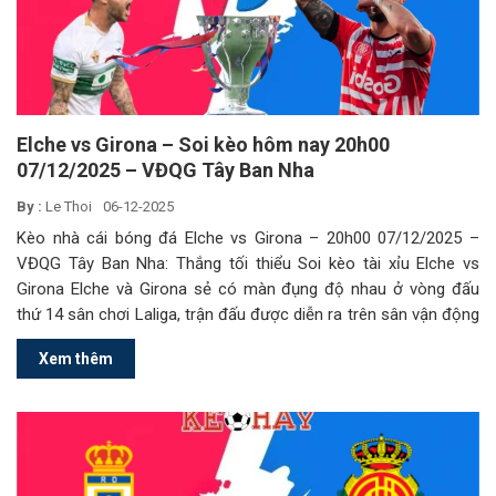
Thể thức thi đấu của giải vô địch Tây Ban Nha[/caption]
Tổng hợp các chiến thuật soi kèo giải Tây Ban Nha
Elche vs Girona – Soi kèo hôm nay 20h00
đỉnh cao 2025
07/12/2025 – VĐQG Tây Ban Nha
La Liga cũng là một sân chơi lý tưởng cho giới đam mê kiếm
By :
Le Thoi
06-12-2025
tiền từ các kèo nhà cái. Để có thể
soi kèo giải Tây Ban Nha
,
Kèo nhà cái bóng đá Elche vs Girona – 20h00 07/12/2025 –
bạn cần hiểu về đặc tính đội bóng, thời điểm mùa giải, thời tiết
VĐQG Tây Ban Nha: Thắng tối thiểu Soi kèo tài xỉu Elche vs
và thậm chí là cả lịch thi đấu của cúp châu Âu.
Girona Elche và Girona sẻ có màn đụng độ nhau ở vòng đấu
thứ 14 sân chơi Laliga, trận đấu được diễn ra trên sân vận động
Soi kèo bóng đá Tây Ban Nha theo phong cách từng đội
Estadio Manuel Martínez…
Xem thêm
Mỗi CLB tại La Liga có chiến thuật riêng, từ lối đá đến cách tiếp
cận trận đấu. Nếu nắm rõ điều này, bạn có thể đọc được loại
kèo phù hợp, chẳng hạn chấp sâu, tài xỉu hay kèo góc, thẻ, …
Chẳng hạn: