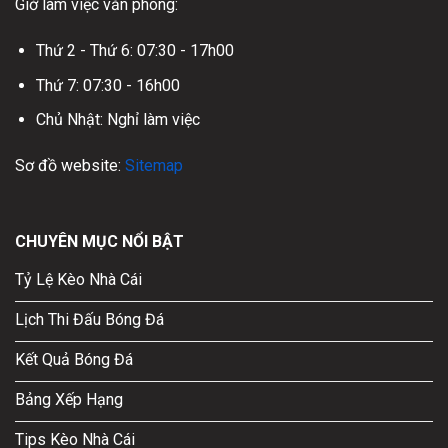
Giờ làm việc văn phòng:
Thứ 2 - Thứ 6: 07:30 - 17h00
Thứ 7: 07:30 - 16h00
Chủ Nhật: Nghỉ làm việc
Sơ đồ website:
Sitemap
CHUYÊN MỤC NỔI BẬT
Tỷ Lệ Kèo Nhà Cái
Lịch Thi Đấu Bóng Đá
Kết Quả Bóng Đá
Bảng Xếp Hạng
Tips Kèo Nhà Cái