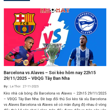
Đây là mẹo ít người chú ý khi soi kèo nhà cái giải Tây Ban Nha
nhưng lại cực kỳ hiệu quả. Các đội như Real, Barca, Sociedad
hay Betis thường phải đá Cúp châu Âu giữa tuần. Do đó, họ dễ
tung đội hình phụ hoặc đá giữ chân vào cuối tuần.
Trường hợp này, cửa dưới trong chấp và cửa Xỉu sẽ là lựa chọn
phù hợp hơn. Ngoài ra, nếu một đội sắp đá bán kết Cúp Nhà
vua hoặc trận quyết định ở Europa League, họ thường có tâm
lý “đá cho xong” ở các trận La Liga kế tiếp theo.
[caption id="attachment_199371" align="aligncenter"
Barcelona vs Alaves – Soi kèo hôm nay 22h15
width="800"]
29/11/2025 – VĐQG Tây Ban Nha
By :
Le Thoi
27-11-2025
Kèo nhà cái bóng đá Barcelona vs Alaves – 22h15 29/11/2025
– VĐQG Tây Ban Nha: Đè bẹp đối thủ Soi kèo tài xỉu Barcelona
vs Alaves Barcelona và Alaves sẻ có màn đụng độ nhau ở vòng