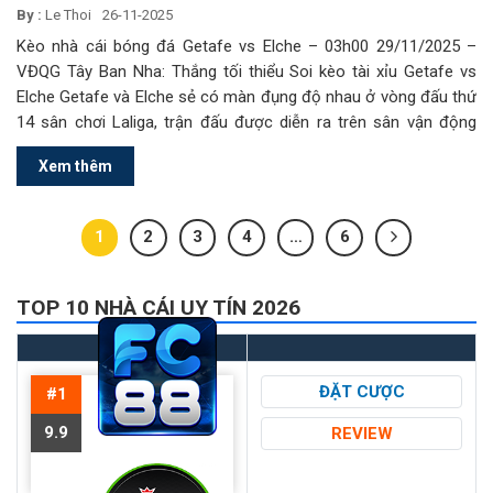
By :
Le Thoi
26-11-2025
Kèo nhà cái bóng đá Getafe vs Elche – 03h00 29/11/2025 –
VĐQG Tây Ban Nha: Thắng tối thiểu Soi kèo tài xỉu Getafe vs
Elche Getafe và Elche sẻ có màn đụng độ nhau ở vòng đấu thứ
14 sân chơi Laliga, trận đấu được diễn ra trên sân vận động
Coliseum, sân nhà…
Xem thêm
1
2
3
4
…
6
TOP 10 NHÀ CÁI UY TÍN 2026
ĐẶT CƯỢC
#1
9.9
REVIEW