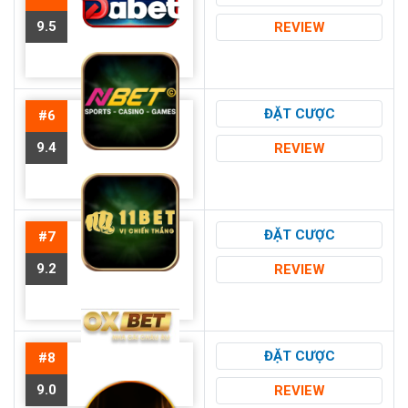
9.5
REVIEW
ĐẶT CƯỢC
#6
9.4
REVIEW
ĐẶT CƯỢC
#7
9.2
REVIEW
ĐẶT CƯỢC
#8
9.0
REVIEW