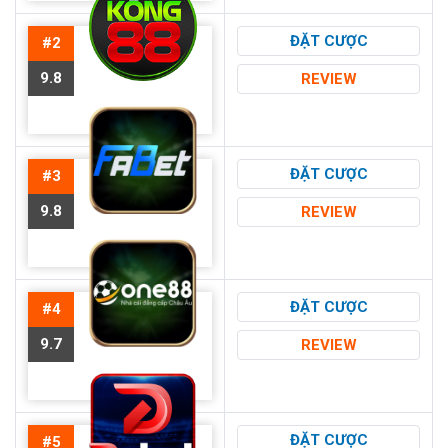
ĐẶT CƯỢC
#2
9.8
REVIEW
ĐẶT CƯỢC
#3
9.8
REVIEW
ĐẶT CƯỢC
#4
9.7
REVIEW
ĐẶT CƯỢC
#5