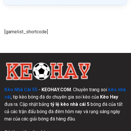
[gamelist_shortcode]
Kèo Nhà Cái 55
-
KEOHAY.COM
. Chuyên trang soi
kèo nhà
cái
, tip kèo bóng đá do chuyên gia soi kèo của
Kèo Hay
đưa ra. Cập nhật bảng
tỷ lệ kèo nhà cái 5
bóng đá của tất
cả các trận đấu bóng đá đêm hôm nay và rạng sáng ngày
mai của các giải bóng đá hàng đầu.