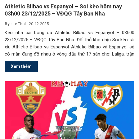
Tây Ban Nha:
Athletic Bilbao vs Espanyol – Soi kèo hôm nay
03h00 23/12/2025 – VĐQG Tây Ban Nha
La Liga hiện có 20 đội bóng tham dự, thi đấu theo thể thức
By :
Le Thoi
20-12-2025
vòng tròn 2 lượt: lượt đi và lượt về. Như vậy, tổng cộng 38 vòng
Kèo nhà cái bóng đá Athletic Bilbao vs Espanyol – 03h00
đấu và mỗi vòng 10 trận. Một mùa giải sẽ kéo dài từ tháng 8
23/12/2025 – VĐQG Tây Ban Nha: Đối thủ khó chịu Soi kèo tài
năm nay đến tháng 5 năm sau.
xỉu Athletic Bilbao vs Espanyol Athletic Bilbao và Espanyol sẻ
có màn đụng độ nhau ở vòng đấu thứ 17 sân chơi Laliga, trận
Về quy tắc xuống và lên hạng:
đấu được diễn ra trên sân vận…
Xem thêm
3 đội cuối bảng sẽ xuống hạng Segunda División mùa sau.
2 đội đầu bảng Segunda lên thẳng La Liga.
Đội xếp thứ 3 từ Segunda phải đá play-off với các đội hạng
4 đến 6 để giành vé cuối cùng.
Luật phân hạng nếu bằng điểm giữa hai hoặc nhiều đội cũng
rất đặc biệt như sau đây: