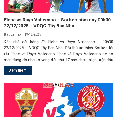
Ưu tiên hiệu số đối đầu trực tiếp (đây là điểm khác biệt lớn
so với Premier League).
Elche vs Rayo Vallecano – Soi kèo hôm nay 00h30
Nếu vẫn bằng => Xét hiệu số bàn thắng bại tổng.
22/12/2025 – VĐQG Tây Ban Nha
Nếu vẫn hòa => Xét điểm Fair Play (thẻ, hành vi khán giả,
By :
Le Thoi
19-12-2025
…).
Kèo nhà cái bóng đá Elche vs Rayo Vallecano – 00h30
Nếu tất cả đều không phân định => Tổ chức đá trận play-
22/12/2025 – VĐQG Tây Ban Nha: Đối thủ ưa thích Soi kèo tài
xỉu Elche vs Rayo Vallecano Elche và Rayo Vallecano sẻ có
off trên sân trung lập.
màn đụng độ nhau ở vòng đấu thứ 17 sân chơi Laliga, trận đấu
được diễn ra trên sân vận…
[caption id="attachment_199370" align="aligncenter"
Xem thêm
width="800"]