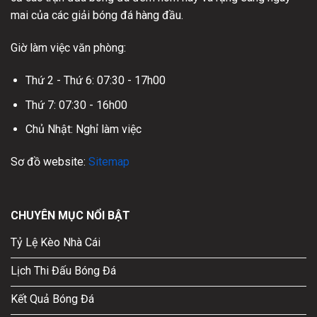
mai của các giải bóng đá hàng đầu.
Giờ làm việc văn phòng:
Thứ 2 - Thứ 6: 07:30 - 17h00
Thứ 7: 07:30 - 16h00
Chủ Nhật: Nghỉ làm việc
Sơ đồ website:
Sitemap
CHUYÊN MỤC NỔI BẬT
Tỷ Lệ Kèo Nhà Cái
Lịch Thi Đấu Bóng Đá
Kết Quả Bóng Đá