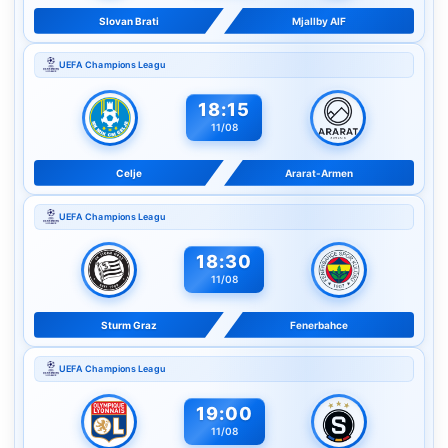
Slovan Brati
Mjallby AIF
UEFA Champions Leagu
Tổng hợp các mẹo soi kèo giải Tây Ban Nha hiệu quả[/caption]
18:15
Kết luận
11/08
Trên đây là những thông tin cơ bản giúp bạn hiểu rõ hơn về
Celje
Ararat-Armen
cách
soi kèo giải Tây Ban Nha
hiệu quả. La Liga luôn là điểm
UEFA Champions Leagu
đến nóng bỏng của người hâm mộ bóng đá với những CLB
danh tiếng như Real Madrid, Barcelona hay Atletico Madrid.
18:30
KEOHAY
hy vọng những kiến thức trên sẽ giúp các fan của
11/08
bóng đá Tây Ban Nha cá cược hiệu quả mỗi ngày.
Sturm Graz
Fenerbahce
UEFA Champions Leagu
19:00
11/08