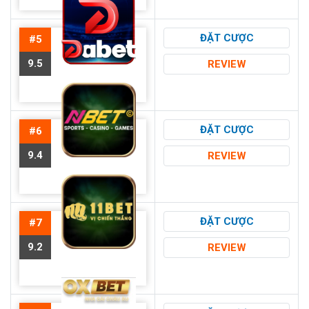
ĐẶT CƯỢC
#5
Thể thức thi đấu của giải vô địch Tây Ban Nha[/caption]
9.5
REVIEW
Tổng hợp các chiến thuật soi kèo giải Tây Ban Nha
đỉnh cao 2025
La Liga cũng là một sân chơi lý tưởng cho giới đam mê kiếm
ĐẶT CƯỢC
#6
tiền từ các kèo nhà cái. Để có thể
soi kèo giải Tây Ban Nha
,
bạn cần hiểu về đặc tính đội bóng, thời điểm mùa giải, thời tiết
9.4
REVIEW
và thậm chí là cả lịch thi đấu của cúp châu Âu.
Soi kèo bóng đá Tây Ban Nha theo phong cách từng đội
ĐẶT CƯỢC
#7
Mỗi CLB tại La Liga có chiến thuật riêng, từ lối đá đến cách tiếp
9.2
REVIEW
cận trận đấu. Nếu nắm rõ điều này, bạn có thể đọc được loại
kèo phù hợp, chẳng hạn chấp sâu, tài xỉu hay kèo góc, thẻ, …
Chẳng hạn: