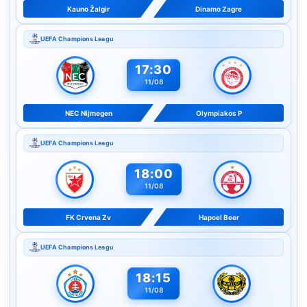
Đây là mẹo ít người chú ý khi soi kèo nhà cái giải Tây Ban Nha
Kauno Žalgir
Dinamo Zagre
nhưng lại cực kỳ hiệu quả. Các đội như Real, Barca, Sociedad
UEFA Champions Leagu
hay Betis thường phải đá Cúp châu Âu giữa tuần. Do đó, họ dễ
tung đội hình phụ hoặc đá giữ chân vào cuối tuần.
17:30
11/08
Trường hợp này, cửa dưới trong chấp và cửa Xỉu sẽ là lựa chọn
NEC Nijmegen
Olympiakos P
phù hợp hơn. Ngoài ra, nếu một đội sắp đá bán kết Cúp Nhà
vua hoặc trận quyết định ở Europa League, họ thường có tâm
UEFA Champions Leagu
lý “đá cho xong” ở các trận La Liga kế tiếp theo.
18:00
11/08
[caption id="attachment_199371" align="aligncenter"
width="800"]
FK Crvena Zv
Hapoel Beer
UEFA Champions Leagu
18:15
11/08