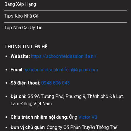
Bảng Xếp Hạng
Tips Kèo Nhà Cái
Top Nhà Cái Uy Tín
THÔNG TIN LIÊN HỆ
Website:
https://schoonheidssalonlife.nl/
Email:
schoonheidssalonlife.nl@gmail.com
Số điện thoại:
0948 806 043
Địa chỉ:
Số 9A Tương Phố, Phường 9, Thành phố Đà Lạt,
Lâm Đồng, Việt Nam
Chịu trách nhiệm nội dung
: Ông
Victor Vũ
Đơn vị chủ quản
: Công ty Cổ Phần Truyền Thông Thể