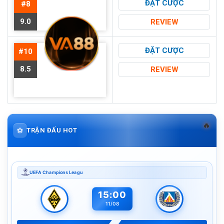
ĐẶT CƯỢC
#8
Barcelona và Real Madrid: Ưa thích kiểm soát bóng và tấn
9.0
REVIEW
công từ hai cánh => Thường xuyên tạo ra nhiều phạt góc,
Tài hiệp 1, kèo chấp sâu dễ nổ nếu đá sân nhà hoặc gặp đối
ĐẶT CƯỢC
#10
thủ yếu.
8.5
REVIEW
Atletico Madrid: Lối chơi phòng ngự phản công đặc sản
dưới thời Simeone => thích hợp cho kèo Xỉu 2.25 – 2.5 hoặc
đánh cửa dưới khi họ gặp đội tấn công cường độ cao.
Getafe, Osasuna, Cadiz và Mallorca: Nổi tiếng với đặc sản
🔥
⚽
TRẬN ĐẤU HOT
“cứng đầu”, đá rát và pressing mạnh ở sân nhà →=> Rất
hợp với kèo dưới, đặc biệt là trong trận gặp đội top nhưng
không cần thắng đậm.
UEFA Champions Leagu
Chọn đúng thời điểm để soi kèo nhà cái La Liga
15:00
11/08
Như đã nói ở trên, La Liga diễn ra trong 9 tháng. Mỗi thời điểm
đều có tính chất riêng khiến cách soi kèo nhà cái phải thay đổi