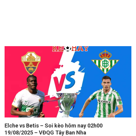
La Liga đã phát triển thành một trong những giải đấu uy tín và
được theo dõi nhiều nhất trên thế giới.
La Liga được điều hành bởi Liên đoàn bóng đá Tây Ban Nha
(RFEF) và quy tụ 20 câu lạc bộ hàng đầu. Giải đấu luôn nổi bật
với tính cạnh tranh cực gắt, đặc biệt giữa các đội bóng lớn như
Real Madrid, Barcelona và Atletico Madrid. Những cuộc đối
đầu này không chỉ thu hút hàng triệu người hâm mộ mà còn là
“mỏ vàng” dành cho các kèo nhà cái.
Một điểm nổi bật khác của La Liga là khả năng đào tạo và phát
triển các tài năng trẻ. Các CLB thường sở hữu hệ thống học
viện hiện đại, nơi sản sinh ra những tên tuổi lẫy lừng như
Andrés Iniesta, Xavi, Sergio Ramos, Iker Casillas hay gần đây
là Pedri và Gavi.
Elche vs Betis – Soi kèo hôm nay 02h00
19/08/2025 – VĐQG Tây Ban Nha
[caption id="attachment_199369" align="aligncenter"