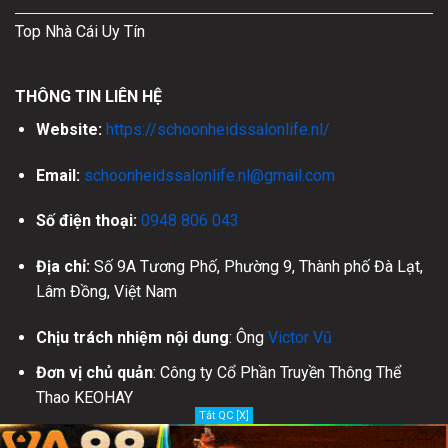
Top Nhà Cái Uy Tín
THÔNG TIN LIÊN HỆ
Website:
https://schoonheidssalonlife.nl/
Email:
schoonheidssalonlife.nl@gmail.com
Số điện thoại:
0948 806 043
Địa chỉ:
Số 9A Tương Phố, Phường 9, Thành phố Đà Lạt,
Lâm Đồng, Việt Nam
Chịu trách nhiệm nội dung
: Ông
Victor Vũ
Đơn vị chủ quản
: Công ty Cổ Phần Truyền Thông Thể
Thao KEOHAY
Tắt QC [X]
Đối tác nhà cái uy tín
:
VA88