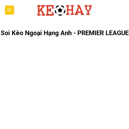
Skip
to
content
Soi Kèo Ngoại Hạng Anh - PREMIER LEAGUE
Ngoại hạng Anh là một trong những giải đấu bóng đá hàng
đầu thế giới, thu hút sự quan tâm lớn từ người hâm mộ trên
toàn cầu. cũng như các tín đồ cá cược.
Soi kèo Ngoại Hạng
Anh
kỹ lưỡng trước mỗi vòng đấu sẽ giúp người chơi đưa ra
quyết định chính xác và tăng khả năng ăn tiền từ kèo nhà cái.
Trong bài viết dưới đây,
KEOHAY
sẽ cùng bạn khám phá cách
soi kèo hiệu quả từ giới chuyên môn.
Thông tin sơ lược về giải English Premier League
Ngoại hạng Anh, tên đầy đủ là English Premier League (EPL),