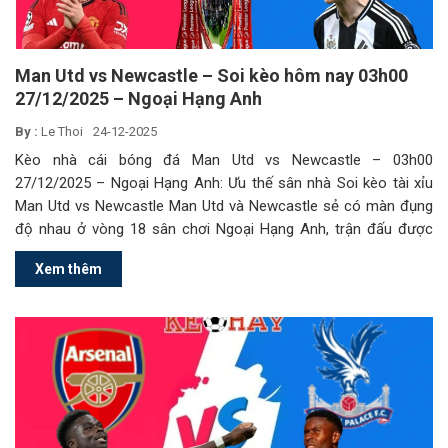
Tổng số bàn thắng ghi được nếu tiếp tục hòa.
Thành tích đối đầu trực tiếp (áp dụng trong một số mùa).
Man Utd vs Newcastle – Soi kèo hôm nay 03h00
Trận playoff trung lập nếu không thể phân định.
27/12/2025 – Ngoại Hạng Anh
Về thăng – hạng trong giải như sau:
By :
Le Thoi
24-12-2025
Kèo nhà cái bóng đá Man Utd vs Newcastle – 03h00
3 đội cuối bảng sẽ rớt xuống Championship.
27/12/2025 – Ngoại Hạng Anh: Ưu thế sân nhà Soi kèo tài xỉu
Man Utd vs Newcastle Man Utd và Newcastle sẻ có màn đụng
2 đội đầu bảng Championship được lên hạng trực tiếp.
độ nhau ở vòng 18 sân chơi Ngoại Hạng Anh, trận đấu được
Đội xếp thứ 3 đến 6 Championship sẽ đá playoff giành vé
diễn ra trên sân vận động…
Xem thêm
thăng hạng còn lại.
[caption id="attachment_199367" align="aligncenter"
width="800"]