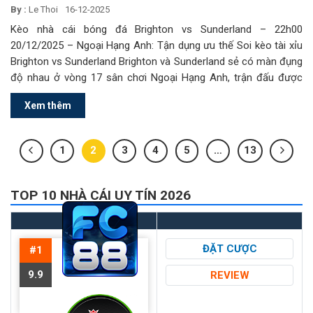
ra lựa chọn chuẩn khi đặt cược cược trận Premier League!
By :
Le Thoi
16-12-2025
Kèo nhà cái bóng đá Brighton vs Sunderland – 22h00
20/12/2025 – Ngoại Hạng Anh: Tận dụng ưu thế Soi kèo tài xỉu
Brighton vs Sunderland Brighton và Sunderland sẻ có màn đụng
độ nhau ở vòng 17 sân chơi Ngoại Hạng Anh, trận đấu được
diễn ra trên sân vận động Amex Stadium, sân…
Xem thêm
1
2
3
4
5
…
13
TOP 10 NHÀ CÁI UY TÍN 2026
ĐẶT CƯỢC
#1
9.9
REVIEW