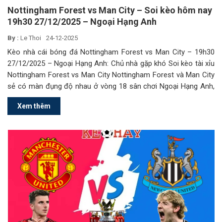
Nottingham Forest vs Man City – Soi kèo hôm nay
Trước khi soi kèo phạt góc Ngoại Hạng Anh hôm nay, chúng ta
19h30 27/12/2025 – Ngoại Hạng Anh
cần hiểu rõ cách thức giải bóng vận hành. Ngoại Hạng Anh quy
By :
Le Thoi
24-12-2025
tụ 20 đội bóng danh tiếng tham dự mỗi mùa giải. Các đội tham
Kèo nhà cái bóng đá Nottingham Forest vs Man City – 19h30
dự sẽ thi đấu vòng tròn hai lượt, bao gồm:
27/12/2025 – Ngoại Hạng Anh: Chủ nhà gặp khó Soi kèo tài xỉu
Nottingham Forest vs Man City Nottingham Forest và Man City
38 trận/mùa/đội: Mỗi đội gặp các đội còn lại tổng cộng 2
sẻ có màn đụng độ nhau ở vòng 18 sân chơi Ngoại Hạng Anh,
lần (sân nhà và sân khách).
trận đấu được diễn ra trên…
Xem thêm
Tổng cộng 380 trận/mùa: Diễn ra từ tháng 8 đến tháng 5
năm sau.
Kết thúc mùa giải, thứ hạng các đội được phân định dựa trên
các yếu tố sau:
Tổng điểm số sau 38 trận.
Hiệu số bàn thắng và bại nếu điểm bằng nhau.