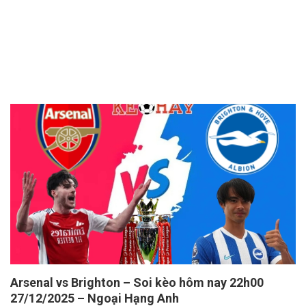
được thành lập vào năm 1992 và là giải bóng đá cao nhất
trong hệ thống thi đấu chuyên nghiệp của Anh. Giải đấu quy tụ
20 câu lạc bộ hàng đầu thi đấu xuyên suốt mùa giải kéo dài từ
tháng 8 đến tháng 5 năm sau. Mỗi đội sẽ thi đấu tổng cộng 38
vòng và gặp lại toàn bộ 19 đối thủ cả sân nhà lẫn sân khách
theo thể thức vòng tròn hai lượt.
Soi kèo nhà cái ngoại hạng Anh luôn sôi động nhờ tính cạnh
tranh khốc liệt và tốc độ thi đấu cao. Giải đấu đã thu hút người
hâm mộ toàn cầu khổng lồ và là nơi quy tụ những ngôi sao
bóng đá đẳng cấp thế giới. Các CLB như Manchester United,
Chelsea, Arsenal, Liverpool, Man City hay Tottenham là những
cái tên có lượng fan bóng đá đông đảo toàn cầu.
Bên cạnh việc là đấu trường thể thao đỉnh cao, Premier
Arsenal vs Brighton – Soi kèo hôm nay 22h00
League có giá trị thương mại lớn cũng như là sân chơi cho các
27/12/2025 – Ngoại Hạng Anh