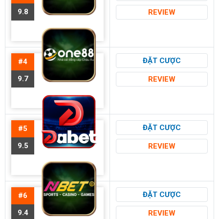
9.8
REVIEW
ĐẶT CƯỢC
#4
9.7
REVIEW
ĐẶT CƯỢC
#5
9.5
REVIEW
ĐẶT CƯỢC
#6
9.4
REVIEW