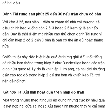
cả hai đầu.
Đánh Tài rung sau phút 25 đến 30 nếu trận chưa có bàn
Với kèo 3.25, nếu hiệp 1 diễn ra chậm thì nhà cái thường sẽ
điều chỉnh kèo xuống còn 2.5-3 hoặc 2.5 kèm tỷ lệ ăn hấp
dẫn. Đây là thời điểm mà nhiều cao thủ chọn đánh Tài rung vì
chỉ cần hiệp 2 có 2 đến 3 bàn là bạn có thể ăn đủ hoặc thắng
nửa.
Chiến thuật này đặc biệt hiệu quả ở những giải đấu nổi tiếng
có nhiều bàn thắng trong hiệp 2 như Bundesliga hoặc các trận
giao hữu quốc tế. Lý do là khi hiệp 1 im ắng, cả hai đội thường
đẩy cao tốc độ trong hiệp 2 để tìm bàn và khiến kèo Tài trở
nên dễ nổ hơn.
Kết hợp Tài Xỉu linh hoạt dựa trên nhịp độ trận
Một trong những mẹo ít người áp dụng nhưng cực kỳ hiệu quả
là kết hợp hai cửa Tài hoặc Xỉu theo tình huống thay vì chỉ bám