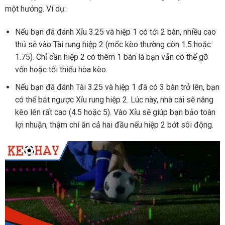
một hướng. Ví dụ:
Nếu bạn đã đánh Xỉu 3.25 và hiệp 1 có tới 2 bàn, nhiều cao
thủ sẽ vào Tài rung hiệp 2 (mốc kèo thường còn 1.5 hoặc
1.75). Chỉ cần hiệp 2 có thêm 1 bàn là bạn vẫn có thể gỡ
vốn hoặc tối thiểu hòa kèo.
Nếu bạn đã đánh Tài 3.25 và hiệp 1 đã có 3 bàn trở lên, bạn
có thể bắt ngược Xỉu rung hiệp 2. Lúc này, nhà cái sẽ nâng
kèo lên rất cao (4.5 hoặc 5). Vào Xỉu sẽ giúp bạn bảo toàn
lợi nhuận, thậm chí ăn cả hai đầu nếu hiệp 2 bớt sôi động.