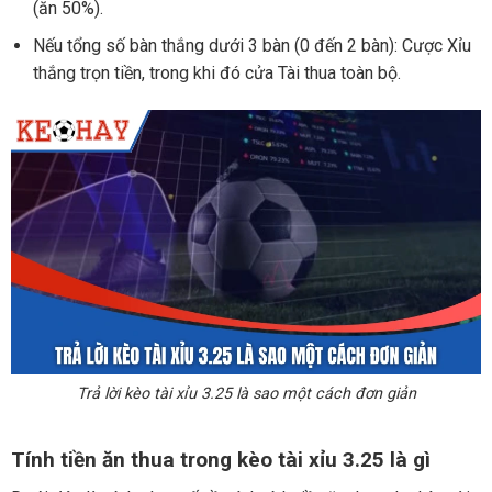
(ăn 50%).
Nếu tổng số bàn thắng dưới 3 bàn (0 đến 2 bàn): Cược Xỉu
thắng trọn tiền, trong khi đó cửa Tài thua toàn bộ.
Trả lời kèo tài xỉu 3.25 là sao một cách đơn giản
Tính tiền ăn thua trong kèo tài xỉu 3.25 là gì