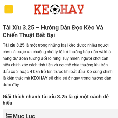
Skip
to
content
Tài Xỉu 3.25 – Hướng Dẫn Đọc Kèo Và
Chiến Thuật Bất Bại
Tài xỉu 3.25
là một trong những loại kèo được nhiều người
chơi cá cược ưa chuộng nhờ tỷ lệ trả thưởng hấp dẫn và khả
năng dự đoán tương đối rõ ràng. Tuy nhiên, người chơi cần
hiểu chính xác cách tính tiền và cơ chế chia thưởng khi trận
đấu có 3 hoặc 4 bàn trở lên trước khi bắt đầu. Đó cũng chính
là kiến thức mà
KEOHAY
sẽ chia sẻ ở ngay trong hướng dẫn
dưới đây.
Giải thích nhanh tài xỉu 3.25 là gì một cách dễ
hiểu
Mục Lục