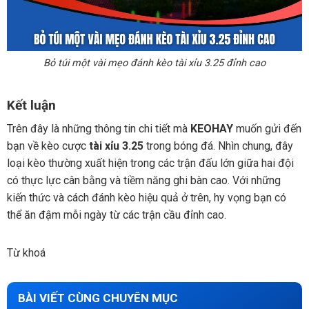
Bỏ túi một vài mẹo đánh kèo tài xỉu 3.25 đỉnh cao
Kết luận
Trên đây là những thông tin chi tiết mà
KEOHAY
muốn gửi đến
bạn về kèo cược
tài xỉu 3.25
trong bóng đá. Nhìn chung, đây
loại kèo thường xuất hiện trong các trận đấu lớn giữa hai đội
có thực lực cân bằng và tiềm năng ghi bàn cao. Với những
kiến thức và cách đánh kèo hiệu quả ở trên, hy vọng bạn có
thể ăn đậm mỗi ngày từ các trận cầu đỉnh cao.
Từ khoá
BÀI VIẾT CÙNG CHUYÊN MỤC