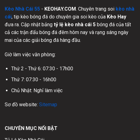
Kèo Nhà Cái 55
-
KEOHAY.COM
. Chuyên trang soi
kèo nhà
cái
, tip kèo bóng đá do chuyên gia soi kèo của
Kèo Hay
đưa ra. Cập nhật bảng
tỷ lệ kèo nhà cái 5
bóng đá của tất
cả các trận đấu bóng đá đêm hôm nay và rạng sáng ngày
mai của các giải bóng đá hàng đầu.
Giờ làm việc văn phòng:
Thứ 2 - Thứ 6: 07:30 - 17h00
Thứ 7: 07:30 - 16h00
Chủ Nhật: Nghỉ làm việc
Sơ đồ website:
Sitemap
CHUYÊN MỤC NỔI BẬT